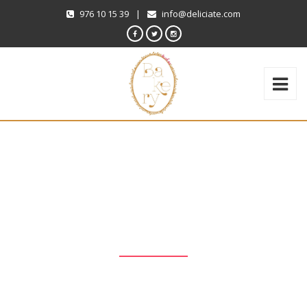
976 10 15 39
|
info@deliciate.com
FIESTAS DEL PILAR
All posts tagged with 'Fiestas del Pilar'