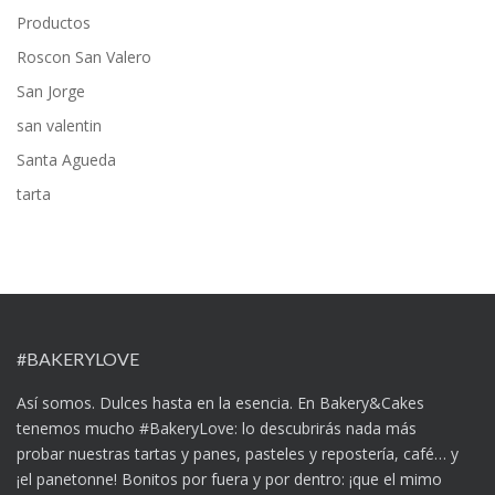
Productos
Roscon San Valero
San Jorge
san valentin
Santa Agueda
tarta
#BAKERYLOVE
Así somos. Dulces hasta en la esencia. En Bakery&Cakes
tenemos mucho #BakeryLove: lo descubrirás nada más
probar nuestras tartas y panes, pasteles y repostería, café… y
¡el panetonne! Bonitos por fuera y por dentro: ¡que el mimo