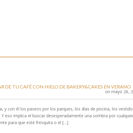
All posts tagged with 'planes'
AR DE TU CAFÉ CON HIELO DE BAKERY&CAKES EN VERANO
on
mayo 26, 
 y con él los paseos por los parques, los días de piscina, los vestido
. Y eso implica el buscar desesperadamente una sombra por cualquie
ente para que esté fresquita o el […]