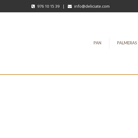
976 10 15 39
|
info@deliciate.com
PAN
PALMERAS